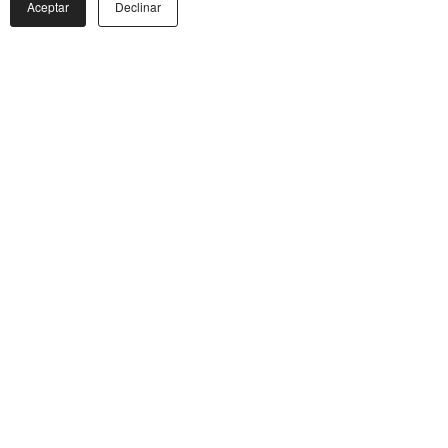
Aceptar
Declinar
Síguenos
/
GrupoGEAmx
dades
/
GrupoGEAmx
iones
/
GrupoGEA
to