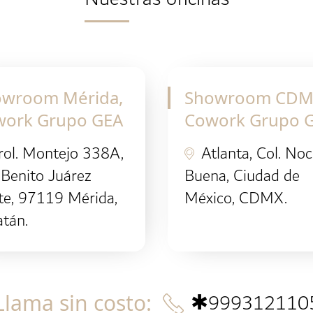
owroom Mérida,
Showroom CDM
work Grupo GEA
Cowork Grupo 
rol. Montejo 338A,
Atlanta, Col. No
 Benito Juárez
Buena, Ciudad de
te, 97119 Mérida,
México, CDMX.
tán.
✱
999312110
Llama sin costo
: