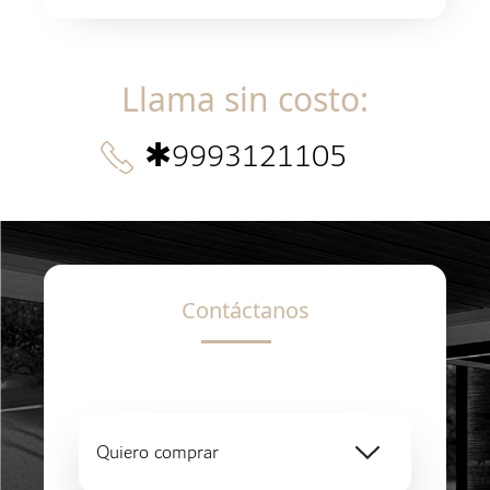
Llama sin costo
:
✱
9993121105
Contáctanos
Quiero comprar