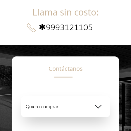
Llama sin costo
:
✱
9993121105
Contáctanos
Quiero comprar